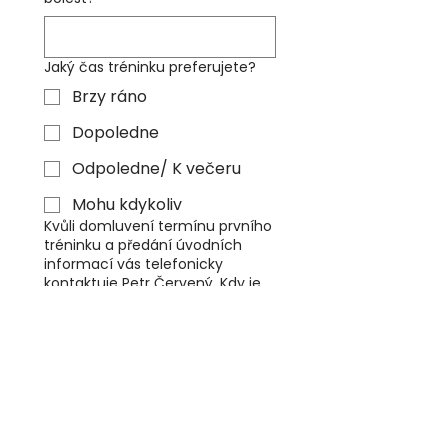
Jaký čas tréninku preferujete?
Brzy ráno
Dopoledne
Odpoledne/ K večeru
Mohu kdykoliv
Kvůli domluvení termínu prvního
tréninku a předání úvodních
informací vás telefonicky
kontaktuje Petr Červený. Kdy je
pro vás nejlepší čas na hovor?
Souhlasím se zásadami 
ochrany osobních údajů.
Odeslat