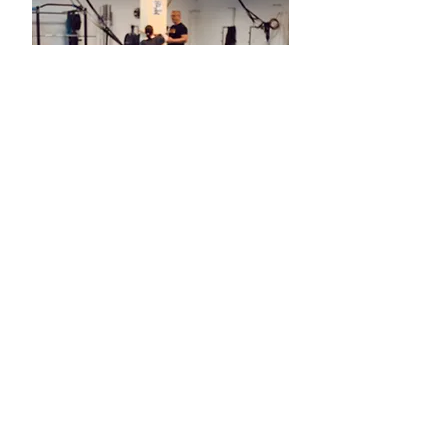
Cvič kdykoliv,
podle sebe
Krátké i delší tréninky, programy
zaměřené na sílu i mobilitu a
přehledná videa, která tě provedou
správnou technikou krok za
krokem. Ideální řešení, když
nestíháš do gymu nebo chceš